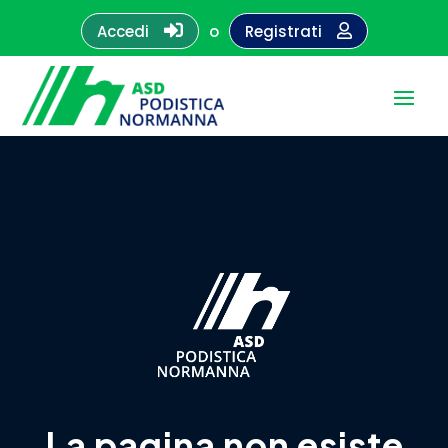

Accedi
o
Registrati

La pagina non esiste