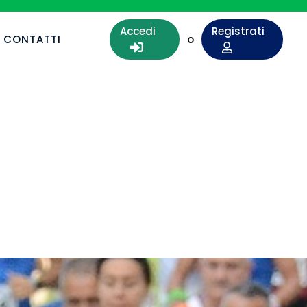
Accedi
Registrati
CONTATTI
o

