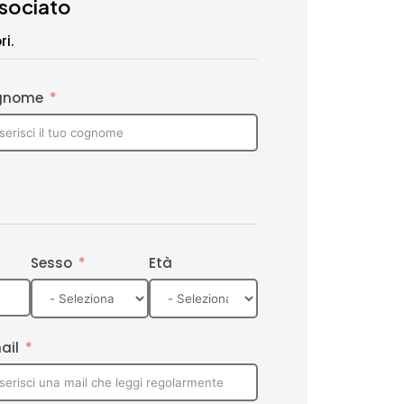
ssociato
i.
gnome
Sesso
Età
ail