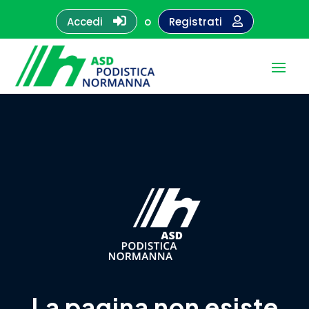

Accedi
o
Registrati

La pagina non esiste