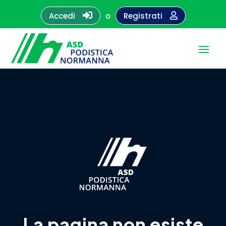

Accedi
o
Registrati

La pagina non esiste